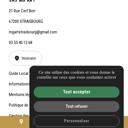
SAS MG ART
21 Rue Cerf Berr
67200 STRASBOURG
mgartstrasbourg@gmail.com
03 55 40 12 68
Itinéraire
Ce site utilise des cookies et vous donne le
Guide Local
contrôle sur ceux que vous souhaitez activer
Informations complémentaires
Tout accepter
Mentions légales
Politique de confidentialité
Tout refuser
Gestion des cookies
Personnaliser
place
mail
call